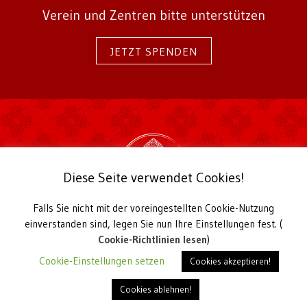
Verein und Zentren bitte unterstützen
JETZT SPENDEN
Diese Seite verwendet Cookies!
Falls Sie nicht mit der voreingestellten Cookie-Nutzung
2026 Karma Kagyü Gemeinschaft Deutschland e.V.
einverstanden sind, legen Sie nun Ihre Einstellungen fest. (
Kirchstraße 22a
D-56729 Langenfeld
Cookie-Richtlinien lesen
)
Telefon +49 2655 939030,
office@karmakagyu.de
Cookie-Einstellungen setzen
Cookies akzeptieren!
Vereinsregister Amtsgericht Koblenz VR 20991
Cookies ablehnen!