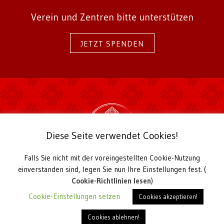
Verein und Zentren bitte unterstützen
JETZT SPENDEN
Diese Seite verwendet Cookies!
Falls Sie nicht mit der voreingestellten Cookie-Nutzung
2026 Karma Kagyü Gemeinschaft Deutschland e.V.
einverstanden sind, legen Sie nun Ihre Einstellungen fest. (
Kirchstraße 22a
D-56729 Langenfeld
Cookie-Richtlinien lesen
)
Telefon +49 2655 939030,
office@karmakagyu.de
Cookie-Einstellungen setzen
Cookies akzeptieren!
Vereinsregister Amtsgericht Koblenz VR 20991
Cookies ablehnen!